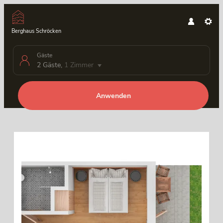
Berghaus Schröcken
Gäste
2 Gäste
,
1 Zimmer
Anwenden
Unsere Angebote im Zimmer "Be